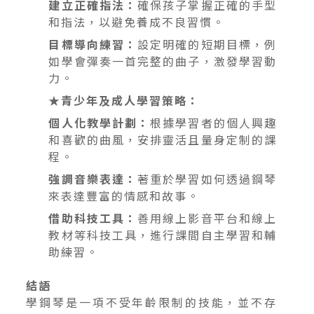
建立正確指法：
確保孩子掌握正確的手型
和指法，以避免養成不良習慣。
目標導向練習：
設定明確的短期目標，例
如學會彈奏一首完整的曲子，激發學習動
力。
★青少年及成人學習策略：
個人化教學計劃：
根據學習者的個人興趣
和喜歡的曲風，安排靈活且量身定制的課
程。
強調音樂表達：
著重於學習如何透過鋼琴
來表達豐富的情感和故事。
借助科技工具：
善用線上影音平台和線上
教材等科技工具，進行課間自主學習和輔
助練習。
結語
學鋼琴是一項不受年齡限制的技能，並不存