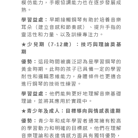
模仿能力，手眼協調能力也在逐步發展成
熟。
學習益處：
早期接觸鋼琴有助於培養音樂
耳朵（建立音感和節奏感）、提升手指的
靈活性和力量、以及訓練專注力。
★少兒期（7-12歲）：技巧與理論奠基
期
優勢：
這段時間被廣泛認為是學習鋼琴的
黃金時期。此時的孩子已具備一定的學習
耐性和邏輯思維能力，身體條件也更適合
進行鋼琴的技術性練習。
學習益處：
他們能夠更好地理解音樂基礎
理論，並將其應用於實踐中。
★青少年及成人：目標導向與情感表達期
優勢：
青少年和成年學習者通常擁有較高
的學習動力和明確的目標感。他們在理解
音樂理論和表達情感方面具有獨特優勢，