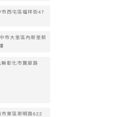
台中市西屯區福祥街47
 台中市大里區內新里新
樓
彰化縣彰化市寶廍路
台南市東區崇明路622