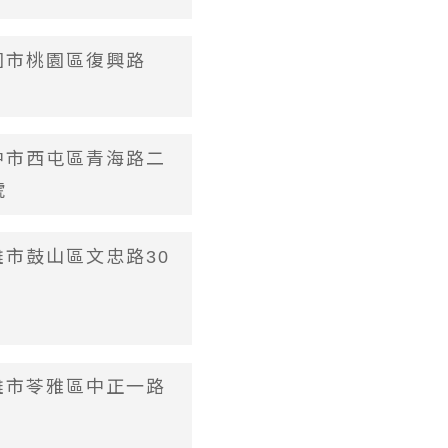
桃園市桃園區復興路
台中市西屯區青海路二
號
高雄市鼓山區文忠路30
高雄市苓雅區中正一路