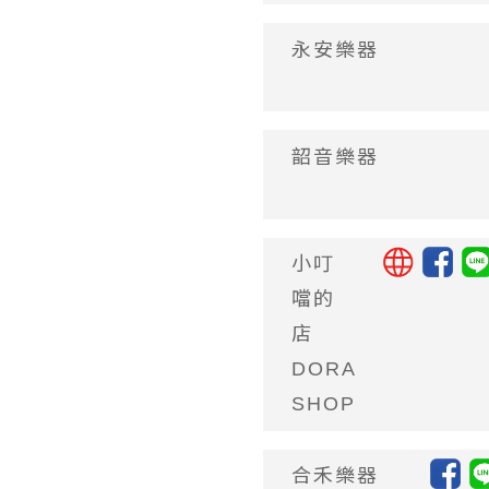
永安樂器
韶音樂器
小叮
噹的
店
DORA
SHOP
合禾樂器