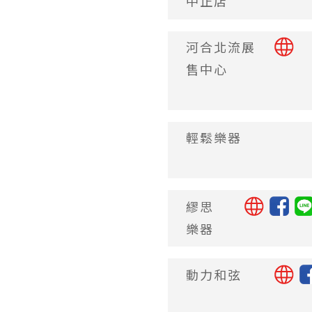
中正店
河合北流展
售中心
輕鬆樂器
繆思
樂器
動力和弦