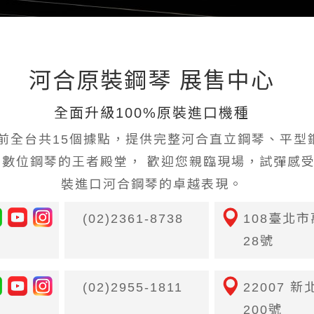
河合原裝鋼琴 展售中心
全面升級100%原裝進口機種
前全台共15個據點，提供完整河合直立鋼琴、平型
、數位鋼琴的王者殿堂， 歡迎您親臨現場，試彈感
裝進口河合鋼琴的卓越表現。
(02)2361-8738
108臺北
28號
(02)2955-1811
22007 
200號