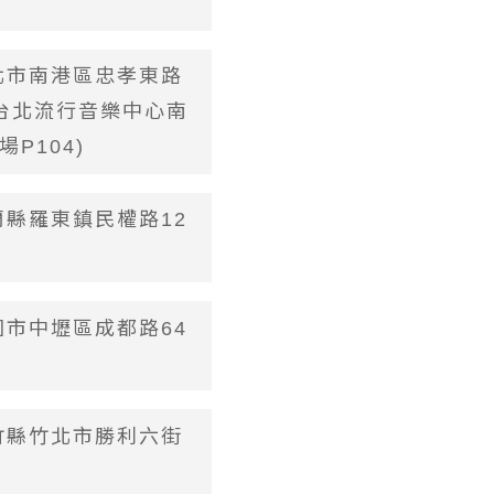
台北市南港區忠孝東路
(台北流行音樂中心南
P104)
宜蘭縣羅東鎮民權路12
桃園市中壢區成都路64
新竹縣竹北市勝利六街