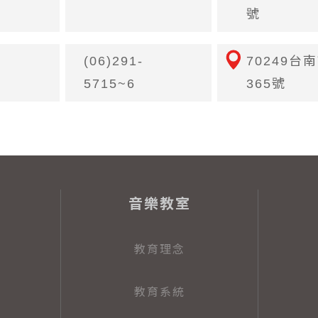
號
(06)291-
70249
5715~6
365號
音樂教室
教育理念
教育系統
備