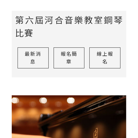
第六屆河合音樂教室鋼琴
比賽
最新消
報名簡
線上報
息
章
名