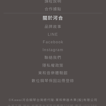
課程說明
合作據點
關於河合
品牌故事
LINE
Facebook
Instagram
聯絡我們
隱私權政策
東和音樂體驗館
數位鋼琴保固註冊登錄
©Kawai河合鋼琴台灣總代理-東和樂器木業(股)有限公司
大溪工廠 地址:桃園市大溪區信義路226號 電話:(03)388-