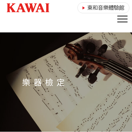
東和音樂體驗館
樂 器 檢 定