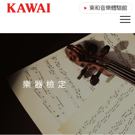
東和音樂體驗館
樂 器 檢 定