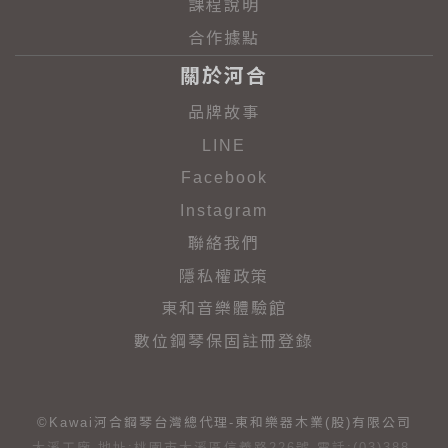
課程說明
合作據點
關於河合
品牌故事
LINE
Facebook
Instagram
聯絡我們
隱私權政策
東和音樂體驗館
數位鋼琴保固註冊登錄
©Kawai河合鋼琴台灣總代理-東和樂器木業(股)有限公司
大溪工廠 地址:桃園市大溪區信義路226號 電話:(03)388-