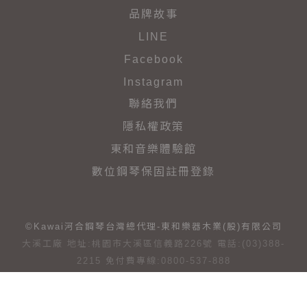
品牌故事
LINE
Facebook
Instagram
聯絡我們
隱私權政策
東和音樂體驗館
數位鋼琴保固註冊登錄
©Kawai河合鋼琴台灣總代理-東和樂器木業(股)有限公司
大溪工廠 地址:桃園市大溪區信義路226號 電話:(03)388-
2215 免付費專線:0800-537-888