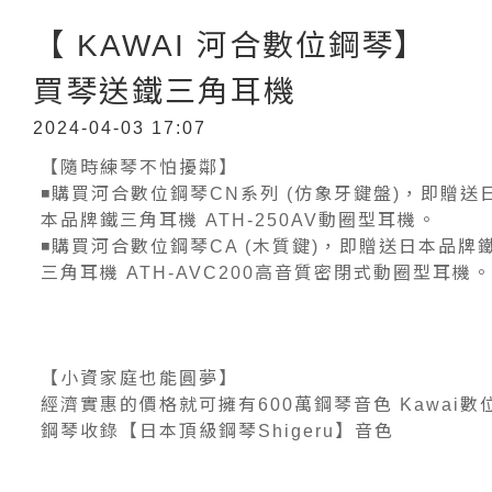
【 KAWAI 河合數位鋼琴】
買琴送鐵三角耳機
2024-04-03 17:07
【隨時練琴不怕擾鄰】
◾購買河合數位鋼琴CN系列 (仿象牙鍵盤)，即贈送
本品牌鐵三角耳機 ATH-250AV動圈型耳機。
◾購買河合數位鋼琴CA (木質鍵)，即贈送日本品牌
三角耳機 ATH-AVC200高音質密閉式動圈型耳機
【小資家庭也能圓夢】
經濟實惠的價格就可擁有600萬鋼琴音色 Kawai數
鋼琴收錄【日本頂級鋼琴Shigeru】音色