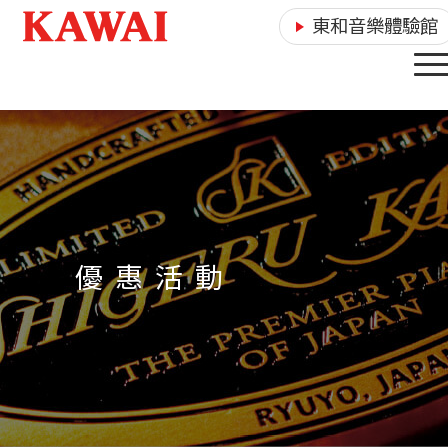
東和音樂體驗館
優 惠 活 動