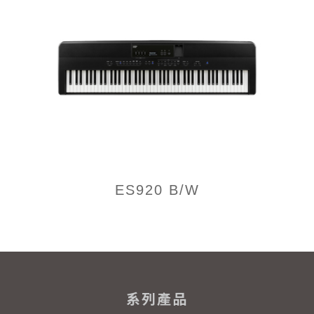
ES920 B/W
系列產品