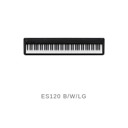
ES120 B/W/LG