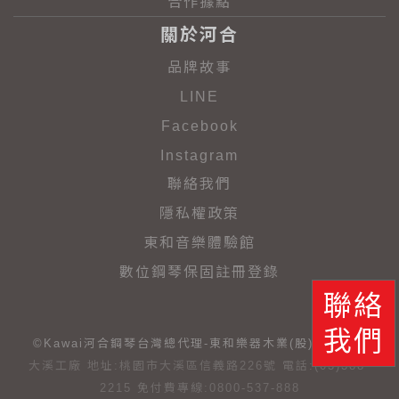
合作據點
關於河合
品牌故事
LINE
Facebook
Instagram
聯絡我們
隱私權政策
東和音樂體驗館
數位鋼琴保固註冊登錄
聯絡
我們
©Kawai河合鋼琴台灣總代理-東和樂器木業(股)有限公司
大溪工廠 地址:桃園市大溪區信義路226號 電話:(03)388-
2215 免付費專線:0800-537-888